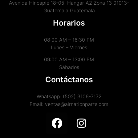
Avenida Hincapié 18-05, Hangar A2 Zona 13 01013-
Guatemala Guatemala
Horarios
08:00 AM – 16:30 PM
Lunes – Viernes
09:00 AM – 13:00 PM
Sábados
Contáctanos
Whatsapp: (502) 3106-7172
Email: ventas@airnationparts.com