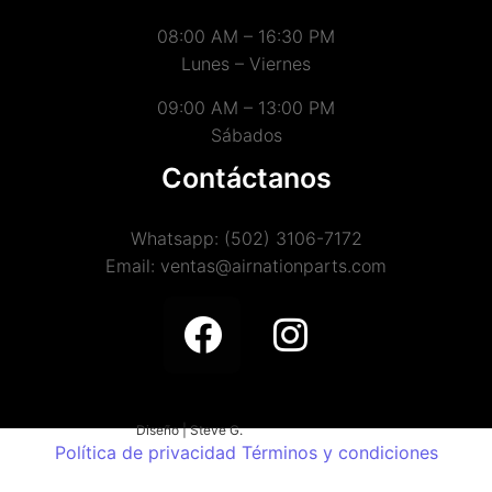
08:00 AM – 16:30 PM
Lunes – Viernes
09:00 AM – 13:00 PM
Sábados
Contáctanos
Whatsapp: (502) 3106-7172
Email: ventas@airnationparts.com
Diseño | Steve G.
Política de privacidad
Términos y condiciones