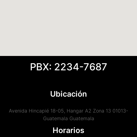
PBX: 2234-7687
Ubicación
Avenida Hincapié 18-05, Hangar A2 Zona 13 01013-
Guatemala Guatemala
Horarios