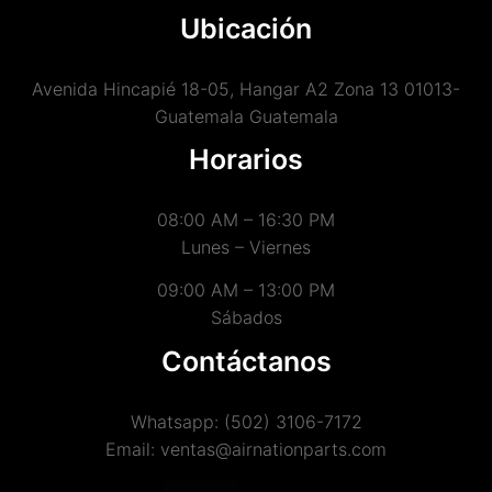
Ubicación
Avenida Hincapié 18-05, Hangar A2 Zona 13 01013-
Guatemala Guatemala
Horarios
08:00 AM – 16:30 PM
Lunes – Viernes
09:00 AM – 13:00 PM
Sábados
Contáctanos
Whatsapp: (502) 3106-7172
Email: ventas@airnationparts.com