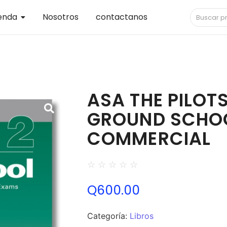
enda
Nosotros
contactanos
ASA THE PILOT
GROUND SCHOO
COMMERCIAL
☆
☆
☆
☆
☆
Q
600.00
Categoría:
Libros