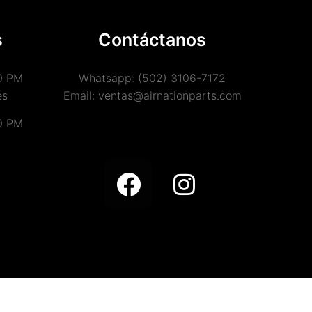
s
Contáctanos
0 PM
Whatsapp: (502) 3106-7172
es
Email: ventas@airnationparts.com
0 PM
©) 2021 Air Nation Parts Todos los derechos reservados