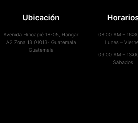
Ubicación
Horario
Avenida Hincapié 18-05, Hangar
08:00 AM – 16:3
A2 Zona 13 01013- Guatemala
Lunes – Viern
Guatemala
09:00 AM – 13:0
Sábados
Copyright (