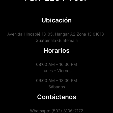
Ubicación
Avenida Hincapié 18-05, Hangar A2 Zona 13 01013-
Guatemala Guatemala
Horarios
08:00 AM – 16:30 PM
Lunes – Viernes
09:00 AM – 13:00 PM
Sábados
Contáctanos
Whatsapp: (502) 3106-7172