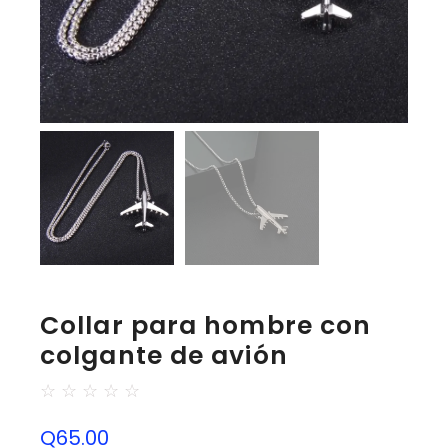
Collar para hombre con
colgante de avión
☆
☆
☆
☆
☆
Q
65.00