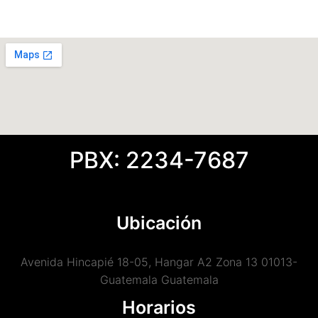
PBX: 2234-7687
Ubicación
Avenida Hincapié 18-05, Hangar A2 Zona 13 01013-
Guatemala Guatemala
Horarios