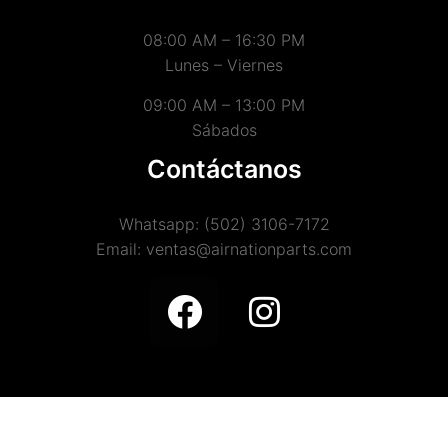
08:00 AM – 16:30 PM
Lunes – Viernes
09:00 AM – 13:00 PM
Sábados
Contáctanos
Whatsapp: (502) 3106-7172
Email: ventas@airnationparts.com
Copyright (©) 2021 Air Nation Parts Todos los derechos
reservados