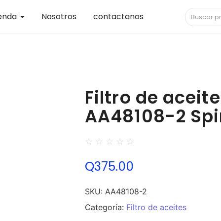
enda
Nosotros
contactanos
Filtro de acei
AA48108-2 Spi
☆
☆
☆
☆
☆
Q
375.00
SKU:
AA48108-2
Categoría:
Filtro de aceites