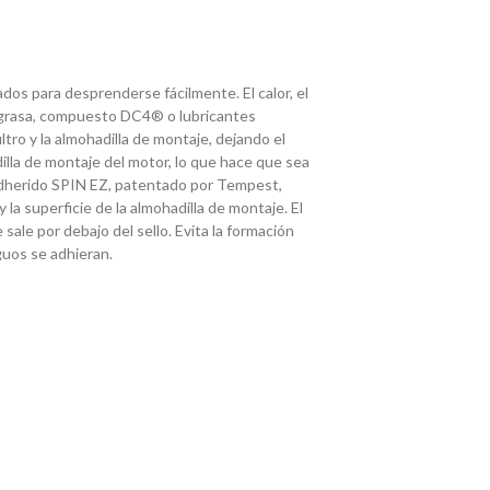
os para desprenderse fácilmente. El calor, el
, grasa, compuesto DC4® o lubricantes
iltro y la almohadilla de montaje, dejando el
illa de montaje del motor, lo que hace que sea
do adherido SPIN EZ, patentado por Tempest,
la superficie de la almohadilla de montaje. El
sale por debajo del sello. Evita la formación
guos se adhieran.