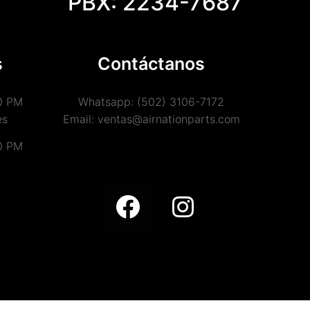
PBX: 2234-7687
s
Contáctanos
0 PM
Whatsapp: (502) 3106-7172
es
Email: ventas@airnationparts.com
0 PM