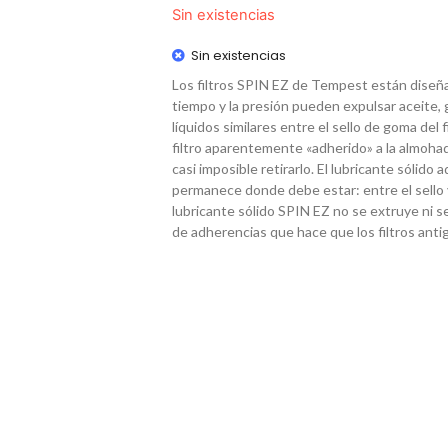
Sin existencias
Sin existencias
Los filtros SPIN EZ de Tempest están diseñad
tiempo y la presión pueden expulsar aceite
líquidos similares entre el sello de goma del f
filtro aparentemente «adherido» a la almohad
casi imposible retirarlo. El lubricante sóli
permanece donde debe estar: entre el sello y 
lubricante sólido SPIN EZ no se extruye ni se 
de adherencias que hace que los filtros anti