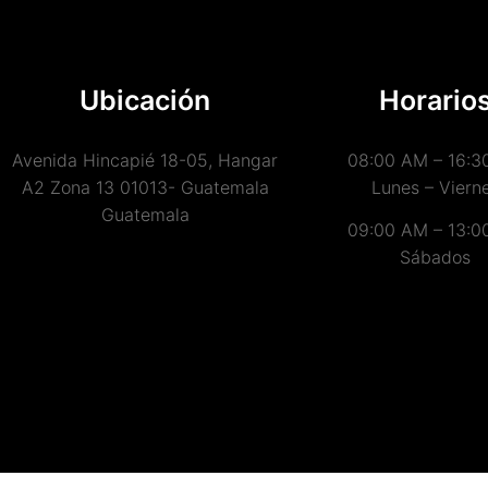
Ubicación
Horario
Avenida Hincapié 18-05, Hangar
08:00 AM – 16:3
A2 Zona 13 01013- Guatemala
Lunes – Viern
Guatemala
09:00 AM – 13:0
Sábados