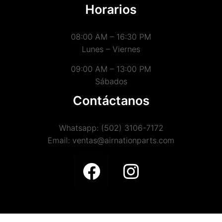
Horarios
08:00 AM – 16:30 PM
Lunes – Viernes
09:00 AM – 13:00 PM
Sábados
Contáctanos
Whatsapp: (502) 3106-7172
Email: ventas@airnationparts.com