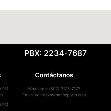
PBX: 2234-7687
s
Contáctanos
0 PM
Whatsapp: (502) 3106-7172
es
Email: ventas@airnationparts.com
0 PM