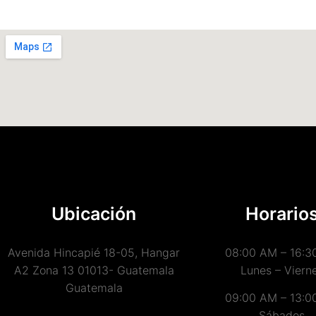
Ubicación
Horario
Avenida Hincapié 18-05, Hangar
08:00 AM – 16:3
A2 Zona 13 01013- Guatemala
Lunes – Viern
Guatemala
09:00 AM – 13:0
Sábados