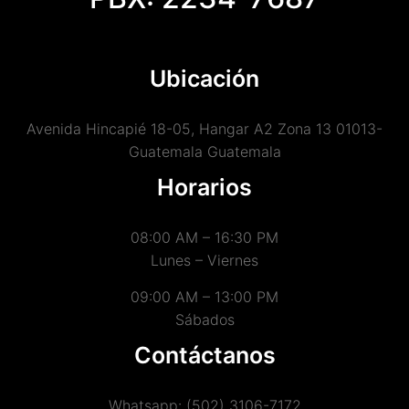
Ubicación
Avenida Hincapié 18-05, Hangar A2 Zona 13 01013-
Guatemala Guatemala
Horarios
08:00 AM – 16:30 PM
Lunes – Viernes
09:00 AM – 13:00 PM
Sábados
Contáctanos
Whatsapp: (502) 3106-7172