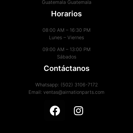
Guatemala Guatemala
Horarios
08:00 AM – 16:30 PM
Lunes – Viernes
09:00 AM – 13:00 PM
Sábados
Contáctanos
Whatsapp: (502) 3106-7172
Email: ventas@airnationparts.com