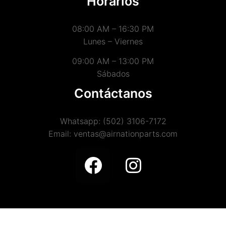
Horarios
08:00 AM – 16:30 PM
Lunes – Viernes
09:00 AM – 13:00 PM
Sábados
Contáctanos
Whatsapp: (502) 3106-7172
Email: ventas@airnationparts.com
Copyright (©) 2021 Air Nation Parts Todos los derechos