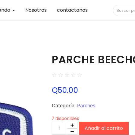
enda
Nosotros
contactanos
PARCHE BEECH
☆
☆
☆
☆
☆
Q
50.00
Categoría:
Parches
7 disponibles
Añadir al carrito