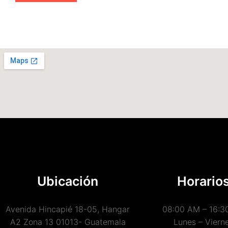
Ubicación
Horario
Avenida Hincapié 18-05, Hangar
08:00 AM – 16:3
A2 Zona 13 01013- Guatemala
Lunes – Viern