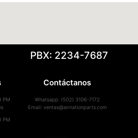
PBX: 2234-7687
s
Contáctanos
0 PM
Whatsapp: (502) 3106-7172
es
Email: ventas@airnationparts.com
0 PM