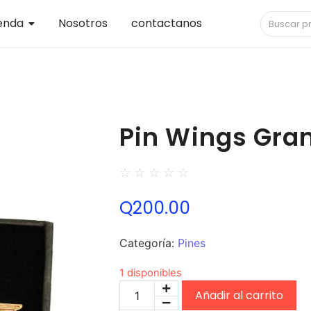
enda
Nosotros
contactanos
Pin Wings Gra
☆
☆
☆
☆
☆
Q
200.00
Categoría:
Pines
1 disponibles
Añadir al carrito