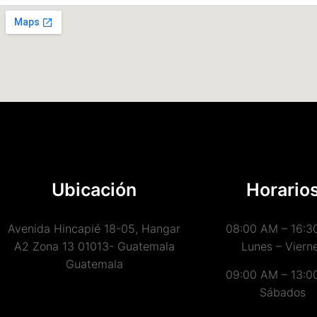
Ubicación
Horario
Avenida Hincapié 18-05, Hangar
08:00 AM – 16:3
A2 Zona 13 01013- Guatemala
Lunes – Viern
Guatemala
09:00 AM – 13:0
Sábados