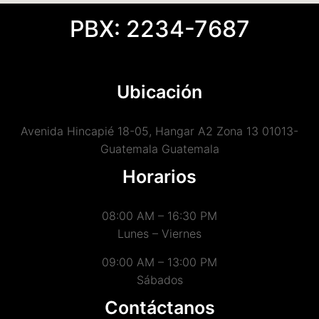
PBX: 2234-7687
Ubicación
Avenida Hincapié 18-05, Hangar A2 Zona 13 01013-
Guatemala Guatemala
Horarios
08:00 AM – 16:30 PM
Lunes – Viernes
09:00 AM – 13:00 PM
Sábados
Contáctanos