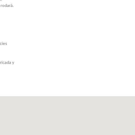
 rodará.
icies
ricada y