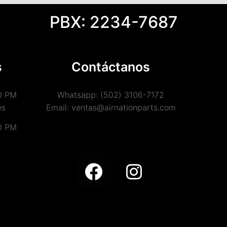
PBX: 2234-7687
s
Contáctanos
0 PM
Whatsapp: (502) 3106-7172
es
Email: ventas@airnationparts.com
0 PM