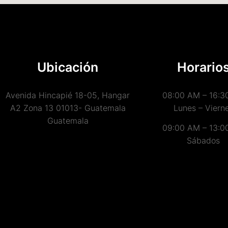
Ubicación
Horario
Avenida Hincapié 18-05, Hangar
08:00 AM – 16:3
A2 Zona 13 01013- Guatemala
Lunes – Viern
Guatemala
09:00 AM – 13:0
Sábados