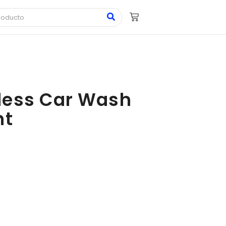
less Car Wash
nt