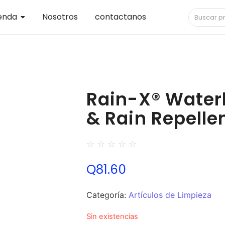
enda
Nosotros
contactanos
Rain-X® Water
& Rain Repelle
☆
☆
☆
☆
☆
Q
81.60
Categoría:
Artículos de Limpieza
Sin existencias