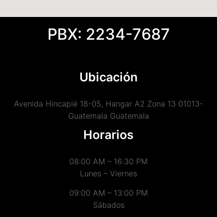
PBX: 2234-7687
Ubicación
Avenida Hincapié 18-05, Hangar A2 Zona 13 01013-
Guatemala Guatemala
Horarios
08:00 AM – 16:30 PM
Lunes – Viernes
09:00 AM – 13:00 PM
Sábados