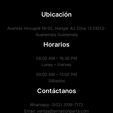
Ubicación
Avenida Hincapié 18-05, Hangar A2 Zona 13 01013-
Guatemala Guatemala
Horarios
08:00 AM – 16:30 PM
Lunes – Viernes
09:00 AM – 13:00 PM
Sábados
Contáctanos
Whatsapp: (502) 3106-7172
Email: ventas@airnationparts.com