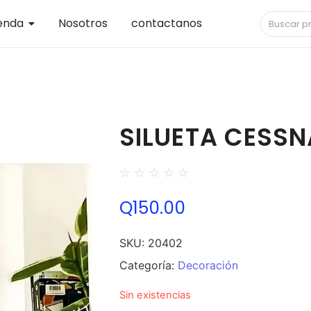
enda
Nosotros
contactanos
SILUETA CESSN
☆
☆
☆
☆
☆
Q
150.00
SKU:
20402
Categoría:
Decoración
Sin existencias