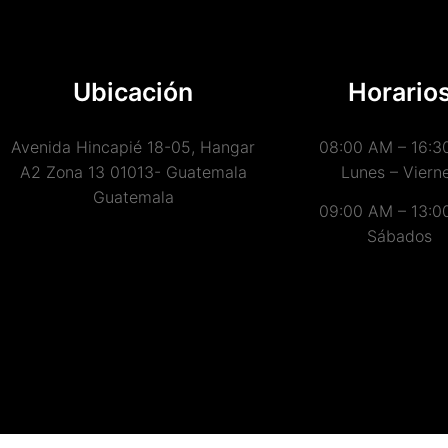
Ubicación
Horario
Avenida Hincapié 18-05, Hangar
08:00 AM – 16:3
A2 Zona 13 01013- Guatemala
Lunes – Viern
Guatemala
09:00 AM – 13:0
Sábados