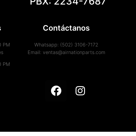
PBX: 2234-7687
s
Contáctanos
0 PM
Whatsapp: (502) 3106-7172
es
Email: ventas@airnationparts.com
0 PM