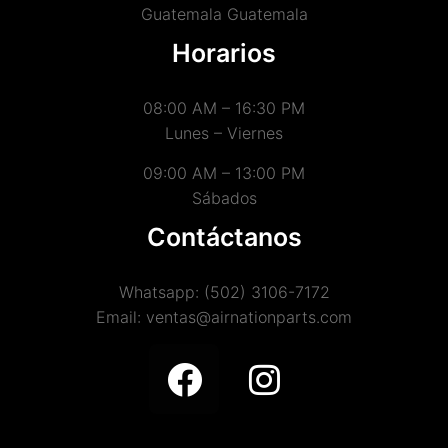
Guatemala Guatemala
Horarios
08:00 AM – 16:30 PM
Lunes – Viernes
09:00 AM – 13:00 PM
Sábados
Contáctanos
Whatsapp: (502) 3106-7172
Email: ventas@airnationparts.com