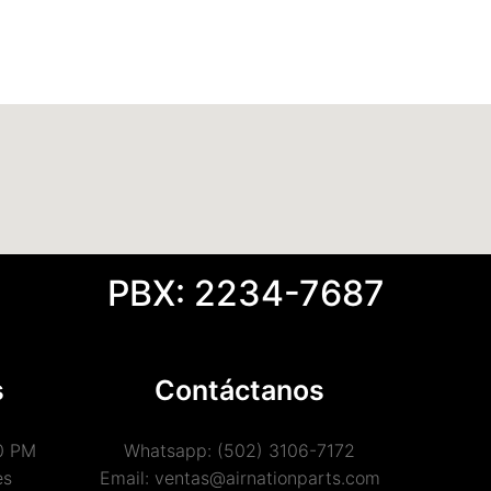
PBX: 2234-7687
s
Contáctanos
0 PM
Whatsapp: (502) 3106-7172
es
Email: ventas@airnationparts.com