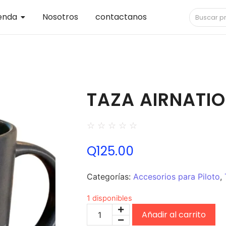
enda
Nosotros
contactanos
TAZA AIRNATI
☆
☆
☆
☆
☆
Q
125.00
Categorías:
Accesorios para Piloto
,
1 disponibles
Añadir al carrito