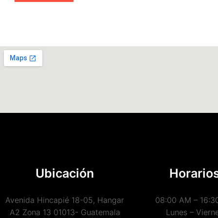
Ubicación
Horario
Avenida Hincapié 18-05, Hangar
08:00 AM – 16:3
A2 Zona 13 01013- Guatemala
Lunes – Viern